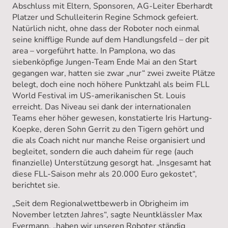
Abschluss mit Eltern, Sponsoren, AG-Leiter Eberhardt
Platzer und Schulleiterin Regine Schmock gefeiert.
Natürlich nicht, ohne dass der Roboter noch einmal
seine knifflige Runde auf dem Handlungsfeld – der pit
area – vorgeführt hatte. In Pamplona, wo das
siebenköpfige Jungen-Team Ende Mai an den Start
gegangen war, hatten sie zwar „nur“ zwei zweite Plätze
belegt, doch eine noch höhere Punktzahl als beim FLL
World Festival im US-amerikanischen St. Louis
erreicht. Das Niveau sei dank der internationalen
Teams eher höher gewesen, konstatierte Iris Hartung-
Koepke, deren Sohn Gerrit zu den Tigern gehört und
die als Coach nicht nur manche Reise organisiert und
begleitet, sondern die auch daheim für rege (auch
finanzielle) Unterstützung gesorgt hat. „Insgesamt hat
diese FLL-Saison mehr als 20.000 Euro gekostet“,
berichtet sie.
„Seit dem Regionalwettbewerb in Obrigheim im
November letzten Jahres“, sagte Neuntklässler Max
Eyermann, „haben wir unseren Roboter ständig